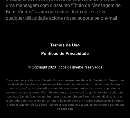
uma mensagem com o assunto “Titulo da Mensagem de
Boas Vindas” assim que estiver tudo ok, e se tiver
qualquer dificuldade acione nosso suporte pelo e-mail .
Termos de Uso
Políticas de Privacidade
© Copyright 2023 Todos os direitos reservados
Este site não é afiliado ao Facebook ou a qualquer entidade do Facebook. Depois que
você sair do Facebook, a responsabilidade não é deles e sim do nosso site. Fazemos
todos os esforços para indicar claramente e mostrar todas as provas do produto e
usamos resultados reais. Nós não vendemos o seu e-mail ou qualquer informação para
terceiros. Jamais fazemos nenhum tipo de spam. Se você tiver alguma dúvida, sinta-se
à vontade para usar o link de contato e falar conosco em horário comercial de Segunda
a Sextas das 09h00 ás 18h00. Lemos e respondemos todas as mensagens por ordem
de chegada.